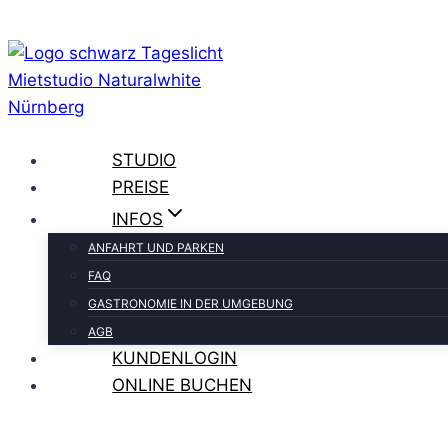
Zum
Inhalt
springen
STUDIO
PREISE
INFOS
ANFAHRT UND PARKEN
FAQ
GASTRONOMIE IN DER UMGEBUNG
AGB
KUNDENLOGIN
ONLINE BUCHEN